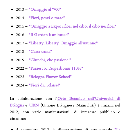
2013 –
“
Omaggio al ‘700”
2014 –
“
Fiori, pesci e mare”
2015 –
“
Omaggio a Expo: i fiori nel cibo, il cibo nei fiori”
2016 –
“Il Garden è un bosco”
2017 –
“
Liberty, Liberty!
Omaggio all’autunno”
2018 –
“
Carta canta”
2019 –
“
Giunchi, che passione!”
2022 –
“
Pazzesco…Superbonus 110%”
2023 –
“
Bologna Flower School”
2024 –
“
Fiori di…classe!”
La collaborazione con l’
Orto Botanico dell’Università di
Bologna
e
UBN
(Unione Bolognese Naturalisti) è iniziata nel
2012, con varie manifestazioni, di interesse pubblico e
cittadino:
A settembre 2012, la dimostrazione di arte floreale
“La