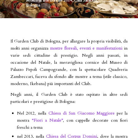
Mostra di arte floreale 2014, Casa Saraceni,
Bologna
Il Garden Club di Bologna, per allargare la propria visibilità, da
molti anni organizza
mostre floreali, eventi
e manifestazioni
in
varie sedi cittadine di prestigio. Negli anni passati, in
occasione del Natale, la meravigliosa cornice del Museo di
Palazzo Pepoli Campogrande, con la spettacolare Quadreria
Zambeccari, faceva da sfondo alle mostre a tema (stile classico,
moderno, Ikebana) più importanti del Club.
Negli anni, il Garden Club è stato ospitato in altre sedi
particolari e prestigiose di Bologna:
Nel 2012, nella
Chiesa di San Giacomo Maggiore
per la
mostra
“Fiori a Natale”
, con cappelle decorate con fiori
freschi a tema
nel 2013, nella
Chiesa del Corpus Domini
, dove la mostra