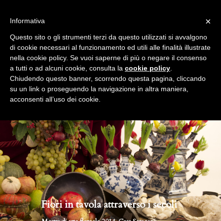
info@gardenclubbologna.it
×
Informativa
Il nostro sito utilizza cookies. Se si continua la navigazione si
Questo sito o gli strumenti terzi da questo utilizzati si avvalgono
accetta l'uso dei cookies previsto nella pagina dedicata.
di cookie necessari al funzionamento ed utili alle finalità illustrate
Fai clic per abilitare/disabilitare il tracciamento di
nella cookie policy. Se vuoi saperne di più o negare il consenso
Mostre di arte floreale, eventi,
Google Analytics.
a tutti o ad alcuni cookie, consulta la
cookie policy
.
Chiudendo questo banner, scorrendo questa pagina, cliccando
manifestazioni
su un link o proseguendo la navigazione in altra maniera,
OK
Privacy e cookie policy
acconsenti all’uso dei cookie.
Fiori in tavola attraverso i secoli