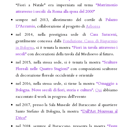
“Fiori a Natale” era imperniata sul tema
“Matrimonio
attraverso i secoli: da Roma alla sposa del 2000”
sempre nel 2013, allestimento del cortile di
Palazzo
D’Accursio
, collaborazione al progetto di
Arborea
nel 2014, nella prestigiosa sede di
Casa Saraceni
,
gentilmente concessa dalla
Fondazione Cassa di Risparmio
in Bologna
, si è tenuta la mostra
“Fiori in tavola attraverso i
secoli”
con decorazioni della tavola dal Medioevo al futuro.
nel 2015, nella stessa sede, si è tenuta la mostra
“
Sculture
Floreali nelle Quattro Stagioni”
con composizioni scultoree
di decorazione floreale occidentale e orientale
nel 2016, nella stessa sede, si tiene la mostra
“
Omaggio a
Bologna. Nove secoli di fiori, storia e cultura”
.
Qui
abbiamo
raccontato il work in progress dell’evento
nel 2017, presso la Sala Museale del Baraccano al quartiere
Santo Stefano di Bologna, la mostra
“
Dall’Art Nouveau al
Déco”
nel 2018, sempre al Baraccano, presenta la mostra
“
Feste