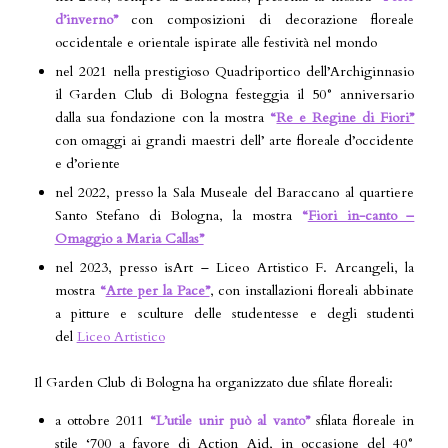
d’inverno”
con composizioni di decorazione floreale
occidentale e orientale ispirate alle festività nel mondo
nel 2021 nella prestigioso Quadriportico dell’Archiginnasio
il Garden Club di Bologna festeggia il 50° anniversario
dalla sua fondazione con la mostra
“
Re e Regine di Fiori”
con omaggi ai grandi maestri dell’ arte floreale d’occidente
e d’oriente
nel 2022, presso la Sala Museale del Baraccano al quartiere
Santo Stefano di Bologna, la mostra
“
Fiori in-canto –
Omaggio a Maria Callas”
nel 2023, presso isArt – Liceo Artistico F. Arcangeli, la
mostra
“
Arte per la Pace”
, con installazioni floreali abbinate
a pitture e sculture delle studentesse e degli studenti
del
Liceo Artistico
Il Garden Club di Bologna ha organizzato due sfilate floreali:
a ottobre 2011
“L’utile unir può al vanto”
sfilata floreale in
stile ‘700 a favore di Action Aid, in occasione del 40°