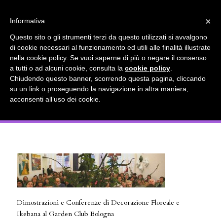
info@gardenclubbologna.it
×
Informativa
Il nostro sito utilizza cookies. Se si continua la navigazione si
Questo sito o gli strumenti terzi da questo utilizzati si avvalgono
accetta l'uso dei cookies previsto nella pagina dedicata.
di cookie necessari al funzionamento ed utili alle finalità illustrate
Fai clic per abilitare/disabilitare il tracciamento di
nella cookie policy. Se vuoi saperne di più o negare il consenso
Dimostrazioni e Conferenze di
Google Analytics.
a tutti o ad alcuni cookie, consulta la
cookie policy
.
Chiudendo questo banner, scorrendo questa pagina, cliccando
Decorazione Floreale e Ikebana al
su un link o proseguendo la navigazione in altra maniera,
OK
Privacy e cookie policy
acconsenti all’uso dei cookie.
Garden Club Bologna
Dimostrazioni e Conferenze di Decorazione Floreale e
Ikebana al Garden Club Bologna