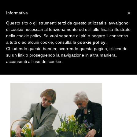
info@gardenclubbologna.it
×
Informativa
Il nostro sito utilizza cookies. Se si continua la navigazione si
Questo sito o gli strumenti terzi da questo utilizzati si avvalgono
accetta l'uso dei cookies previsto nella pagina dedicata.
di cookie necessari al funzionamento ed utili alle finalità illustrate
Fai clic per abilitare/disabilitare il tracciamento di
nella cookie policy. Se vuoi saperne di più o negare il consenso
Omaggio a Maria Novella Poggeschi –
Google Analytics.
a tutti o ad alcuni cookie, consulta la
cookie policy
.
Chiudendo questo banner, scorrendo questa pagina, cliccando
Elisabetta Galli e Albana Marlat
su un link o proseguendo la navigazione in altra maniera,
OK
Privacy e cookie policy
acconsenti all’uso dei cookie.