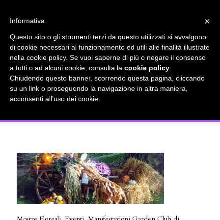
info@gardenclubbologna.it
×
Informativa
Il nostro sito utilizza cookies. Se si continua la navigazione si
Questo sito o gli strumenti terzi da questo utilizzati si avvalgono
accetta l'uso dei cookies previsto nella pagina dedicata.
di cookie necessari al funzionamento ed utili alle finalità illustrate
Fai clic per abilitare/disabilitare il tracciamento di
nella cookie policy. Se vuoi saperne di più o negare il consenso
Mostre Floreali, Eventi, Manifestazioni
Google Analytics.
a tutti o ad alcuni cookie, consulta la
cookie policy
.
Chiudendo questo banner, scorrendo questa pagina, cliccando
Garden Club di Bologna – La Zucca
su un link o proseguendo la navigazione in altra maniera,
OK
Privacy e cookie policy
acconsenti all’uso dei cookie.
nell Orto, 2012
Mostre Floreali, Eventi, Manifestazioni Garden Club di