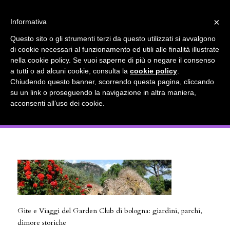
info@gardenclubbologna.it
×
Informativa
Il nostro sito utilizza cookies. Se si continua la navigazione si
Questo sito o gli strumenti terzi da questo utilizzati si avvalgono
accetta l'uso dei cookies previsto nella pagina dedicata.
di cookie necessari al funzionamento ed utili alle finalità illustrate
Fai clic per abilitare/disabilitare il tracciamento di
nella cookie policy. Se vuoi saperne di più o negare il consenso
Gite e Viaggi del Garden Club di
Google Analytics.
a tutti o ad alcuni cookie, consulta la
cookie policy
.
Chiudendo questo banner, scorrendo questa pagina, cliccando
bologna: giardini, parchi, dimore
su un link o proseguendo la navigazione in altra maniera,
OK
Privacy e cookie policy
acconsenti all’uso dei cookie.
storiche
Gite e Viaggi del Garden Club di bologna: giardini, parchi,
dimore storiche