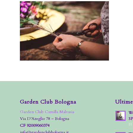
Garden Club Bologna
Ultime
Garden Club Camilla Malvasia
Wo
Via D’Azeglio 78 – Bologna
S
11
CF 92009060374
info@gardenclubbologna.it