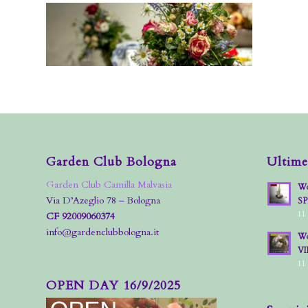
Garden Club Bologna
Ultime
Garden Club Camilla Malvasia
Wo
Via D’Azeglio 78 – Bologna
S
11
CF 92009060374
info@gardenclubbologna.it
Wo
VI
11
OPEN DAY 16/9/2025