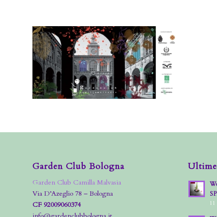
Garden Club Bologna
Ultime
Garden Club Camilla Malvasia
Wo
Via D’Azeglio 78 – Bologna
S
11
CF 92009060374
info@gardenclubbologna.it