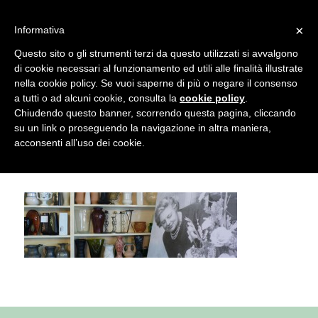
info@gardenclubbologna.it
×
Informativa
Il nostro sito utilizza cookies. Se si continua la navigazione si
Questo sito o gli strumenti terzi da questo utilizzati si avvalgono
accetta l'uso dei cookies previsto nella pagina dedicata.
di cookie necessari al funzionamento ed utili alle finalità illustrate
Fai clic per abilitare/disabilitare il tracciamento di
nella cookie policy. Se vuoi saperne di più o negare il consenso
Contatti Garden Club di Bologna –
Google Analytics.
a tutti o ad alcuni cookie, consulta la
cookie policy
.
Chiudendo questo banner, scorrendo questa pagina, cliccando
Info su Corsi, Attività, Mostre floreali
su un link o proseguendo la navigazione in altra maniera,
OK
Privacy e cookie policy
acconsenti all’uso dei cookie.