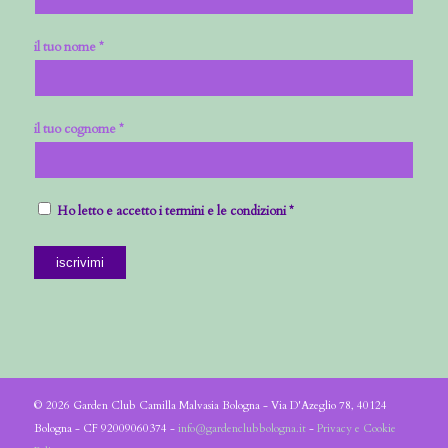
il tuo nome *
il tuo cognome *
Ho letto e accetto i termini e le condizioni *
© 2026 Garden Club Camilla Malvasia Bologna - Via D'Azeglio 78, 40124
Bologna - CF 92009060374 -
info@gardenclubbologna.it
-
Privacy e Cookie