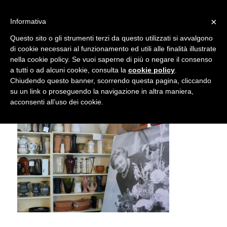
info@gardenclubbologna.it
×
Informativa
Il nostro sito utilizza cookies. Se si continua la navigazione si
Questo sito o gli strumenti terzi da questo utilizzati si avvalgono
accetta l'uso dei cookies previsto nella pagina dedicata.
di cookie necessari al funzionamento ed utili alle finalità illustrate
Fai clic per abilitare/disabilitare il tracciamento di
nella cookie policy. Se vuoi saperne di più o negare il consenso
Garden Club Bologna
Google Analytics.
a tutti o ad alcuni cookie, consulta la
cookie policy
.
Chiudendo questo banner, scorrendo questa pagina, cliccando
su un link o proseguendo la navigazione in altra maniera,
OK
Privacy e cookie policy
acconsenti all’uso dei cookie.