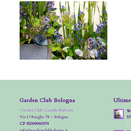
Garden Club Bologna
Ultime
Garden Club Camilla Malvasia
Wo
Via D’Azeglio 78 – Bologna
S
11
CF 92009060374
info@gardenclubbologna.it