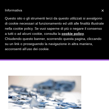
info@gardenclubbologna.it
×
Informativa
Il nostro sito utilizza cookies. Se si continua la navigazione si
Questo sito o gli strumenti terzi da questo utilizzati si avvalgono
accetta l'uso dei cookies previsto nella pagina dedicata.
di cookie necessari al funzionamento ed utili alle finalità illustrate
Fai clic per abilitare/disabilitare il tracciamento di
nella cookie policy. Se vuoi saperne di più o negare il consenso
Arte per la pace Mostra del Garden
Google Analytics.
a tutti o ad alcuni cookie, consulta la
cookie policy
.
Chiudendo questo banner, scorrendo questa pagina, cliccando
Club Bologna Dicembre 2023
su un link o proseguendo la navigazione in altra maniera,
OK
Privacy e cookie policy
acconsenti all’uso dei cookie.
Installazione floreale colore Blu 3