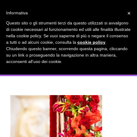
info@gardenclubbologna.it
×
Informativa
Il nostro sito utilizza cookies. Se si continua la navigazione si
Questo sito o gli strumenti terzi da questo utilizzati si avvalgono
accetta l'uso dei cookies previsto nella pagina dedicata.
di cookie necessari al funzionamento ed utili alle finalità illustrate
Fai clic per abilitare/disabilitare il tracciamento di
nella cookie policy. Se vuoi saperne di più o negare il consenso
Arte per la pace Mostra del Garden
Google Analytics.
a tutti o ad alcuni cookie, consulta la
cookie policy
.
Chiudendo questo banner, scorrendo questa pagina, cliccando
Club Bologna Dicembre 2023
su un link o proseguendo la navigazione in altra maniera,
OK
Privacy e cookie policy
acconsenti all’uso dei cookie.
Installazione floreale colore Rosso 1