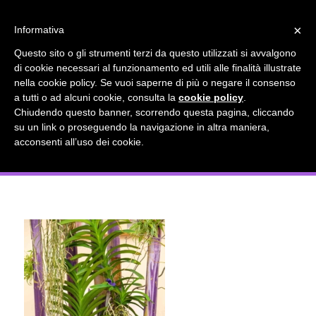
info@gardenclubbologna.it
×
Informativa
Il nostro sito utilizza cookies. Se si continua la navigazione si
Questo sito o gli strumenti terzi da questo utilizzati si avvalgono
accetta l'uso dei cookies previsto nella pagina dedicata.
di cookie necessari al funzionamento ed utili alle finalità illustrate
Fai clic per abilitare/disabilitare il tracciamento di
nella cookie policy. Se vuoi saperne di più o negare il consenso
Arte per la pace Mostra del Garden
Google Analytics.
a tutti o ad alcuni cookie, consulta la
cookie policy
.
Chiudendo questo banner, scorrendo questa pagina, cliccando
Club Bologna Dicembre 2023
su un link o proseguendo la navigazione in altra maniera,
OK
Privacy e cookie policy
acconsenti all’uso dei cookie.
Installazione floreale colore Viola 1