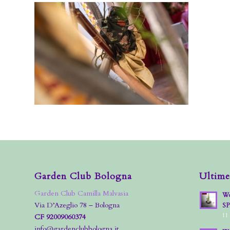
Garden Club Bologna
Ultime
Garden Club Camilla Malvasia
Wo
Via D’Azeglio 78 – Bologna
S
11
CF 92009060374
info@gardenclubbologna.it