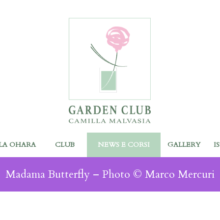
LA OHARA
CLUB
NEWS E CORSI
GALLERY
I
Madama Butterfly – Photo © Marco Mercuri