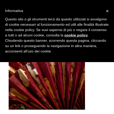
info@gardenclubbologna.it
×
Informativa
Il nostro sito utilizza cookies. Se si continua la navigazione si
Questo sito o gli strumenti terzi da questo utilizzati si avvalgono
accetta l'uso dei cookies previsto nella pagina dedicata.
di cookie necessari al funzionamento ed utili alle finalità illustrate
Fai clic per abilitare/disabilitare il tracciamento di
nella cookie policy. Se vuoi saperne di più o negare il consenso
Carmen – Photo © Marco Mercuri
Google Analytics.
a tutti o ad alcuni cookie, consulta la
cookie policy
.
Chiudendo questo banner, scorrendo questa pagina, cliccando
su un link o proseguendo la navigazione in altra maniera,
OK
Privacy e cookie policy
acconsenti all’uso dei cookie.