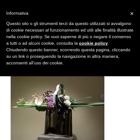
info@gardenclubbologna.it
×
Informativa
Il nostro sito utilizza cookies. Se si continua la navigazione si
Questo sito o gli strumenti terzi da questo utilizzati si avvalgono
accetta l'uso dei cookies previsto nella pagina dedicata.
di cookie necessari al funzionamento ed utili alle finalità illustrate
Fai clic per abilitare/disabilitare il tracciamento di
nella cookie policy. Se vuoi saperne di più o negare il consenso
Composizione di Stile Moderno
Google Analytics.
a tutti o ad alcuni cookie, consulta la
cookie policy
.
Chiudendo questo banner, scorrendo questa pagina, cliccando
su un link o proseguendo la navigazione in altra maniera,
OK
Privacy e cookie policy
acconsenti all’uso dei cookie.