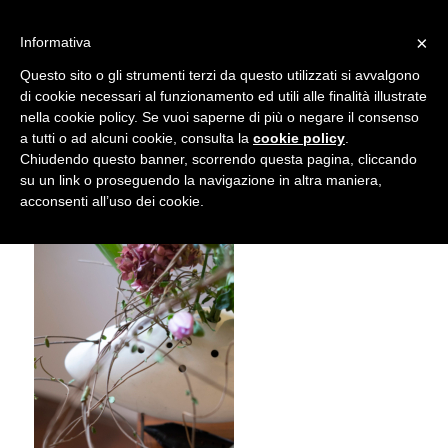
info@gardenclubbologna.it
×
Informativa
Il nostro sito utilizza cookies. Se si continua la navigazione si
Questo sito o gli strumenti terzi da questo utilizzati si avvalgono
accetta l'uso dei cookies previsto nella pagina dedicata.
di cookie necessari al funzionamento ed utili alle finalità illustrate
Fai clic per abilitare/disabilitare il tracciamento di
nella cookie policy. Se vuoi saperne di più o negare il consenso
Mostra Feste d’inverno 2018
Google Analytics.
a tutti o ad alcuni cookie, consulta la
cookie policy
.
Chiudendo questo banner, scorrendo questa pagina, cliccando
su un link o proseguendo la navigazione in altra maniera,
OK
Privacy e cookie policy
acconsenti all’uso dei cookie.