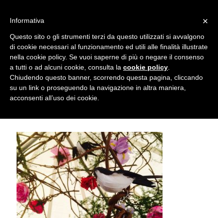
info@gardenclubbologna.it
×
Informativa
Il nostro sito utilizza cookies. Se si continua la navigazione si
Questo sito o gli strumenti terzi da questo utilizzati si avvalgono
accetta l'uso dei cookies previsto nella pagina dedicata.
di cookie necessari al funzionamento ed utili alle finalità illustrate
Fai clic per abilitare/disabilitare il tracciamento di
nella cookie policy. Se vuoi saperne di più o negare il consenso
LIBERTY! Garden Club Bologna a
Google Analytics.
a tutti o ad alcuni cookie, consulta la
cookie policy
.
Chiudendo questo banner, scorrendo questa pagina, cliccando
Giardini e Terrazzi 2017
su un link o proseguendo la navigazione in altra maniera,
OK
Privacy e cookie policy
acconsenti all’uso dei cookie.