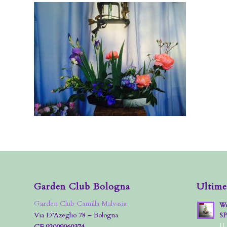
Garden Club Bologna
Ultime
Garden Club Camilla Malvasia
Wo
Via D’Azeglio 78 – Bologna
S
11
CF 92009060374