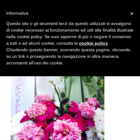
info@gardenclubbologna.it
×
Informativa
Il nostro sito utilizza cookies. Se si continua la navigazione si
Questo sito o gli strumenti terzi da questo utilizzati si avvalgono
accetta l'uso dei cookies previsto nella pagina dedicata.
di cookie necessari al funzionamento ed utili alle finalità illustrate
Fai clic per abilitare/disabilitare il tracciamento di
nella cookie policy. Se vuoi saperne di più o negare il consenso
Workshop Principianti
Google Analytics.
a tutti o ad alcuni cookie, consulta la
cookie policy
.
Chiudendo questo banner, scorrendo questa pagina, cliccando
su un link o proseguendo la navigazione in altra maniera,
OK
Privacy e cookie policy
acconsenti all’uso dei cookie.