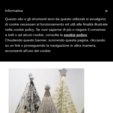
info@gardenclubbologna.it
×
Informativa
Il nostro sito utilizza cookies. Se si continua la navigazione si
Questo sito o gli strumenti terzi da questo utilizzati si avvalgono
accetta l'uso dei cookies previsto nella pagina dedicata.
di cookie necessari al funzionamento ed utili alle finalità illustrate
Fai clic per abilitare/disabilitare il tracciamento di
nella cookie policy. Se vuoi saperne di più o negare il consenso
Mostra Dall’Art Nouveau al Déco –
Google Analytics.
a tutti o ad alcuni cookie, consulta la
cookie policy
.
Chiudendo questo banner, scorrendo questa pagina, cliccando
Natale 2017
su un link o proseguendo la navigazione in altra maniera,
OK
Privacy e cookie policy
acconsenti all’uso dei cookie.