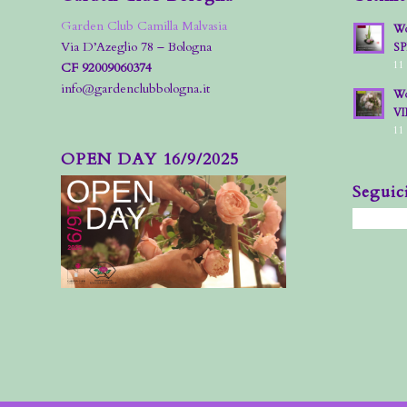
Garden Club Camilla Malvasia
Wo
Via D’Azeglio 78 – Bologna
S
11
CF 92009060374
info@gardenclubbologna.it
Wo
VI
11
OPEN DAY 16/9/2025
Seguic