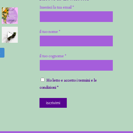
Inserisci la tua email *
il tuo nome *
m
il tuo cognome *
Ho letto e accetto i termini e le
condizioni *