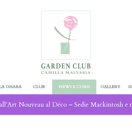
LA OHARA
CLUB
NEWS E CORSI
GALLERY
I
ll’Art Nouveau al Déco – Sedie Mackintosh e