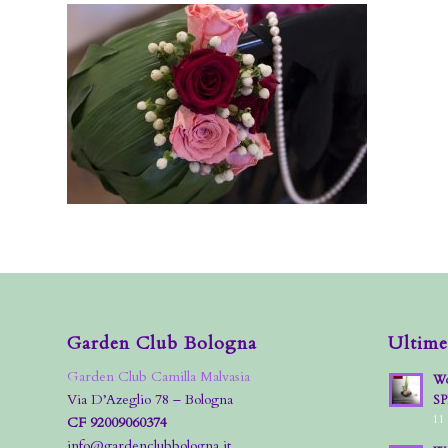
Garden Club Bologna
Ultime
Garden Club Camilla Malvasia
Wo
Via D’Azeglio 78 – Bologna
S
11
CF 92009060374
info@gardenclubbologna.it