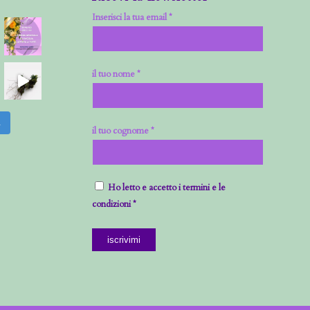
Inserisci la tua email *
il tuo nome *
m
il tuo cognome *
Ho letto e accetto i termini e le
condizioni *