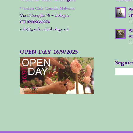
Garden Club Camilla Malvasia
Wo
Via D’Azeglio 78 – Bologna
S
11
CF 92009060374
info@gardenclubbologna.it
Wo
VI
11
OPEN DAY 16/9/2025
Seguic