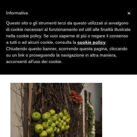
info@gardenclubbologna.it
×
Informativa
Il nostro sito utilizza cookies. Se si continua la navigazione si
Questo sito o gli strumenti terzi da questo utilizzati si avvalgono
accetta l'uso dei cookies previsto nella pagina dedicata.
di cookie necessari al funzionamento ed utili alle finalità illustrate
Fai clic per abilitare/disabilitare il tracciamento di
nella cookie policy. Se vuoi saperne di più o negare il consenso
Garden Club Bologna – Mostra
Google Analytics.
a tutti o ad alcuni cookie, consulta la
cookie policy
.
Chiudendo questo banner, scorrendo questa pagina, cliccando
“Omaggio a Bologna” 2016
su un link o proseguendo la navigazione in altra maniera,
OK
Privacy e cookie policy
acconsenti all’uso dei cookie.