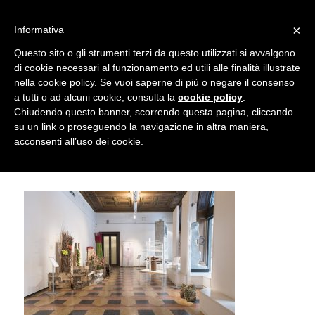
info@gardenclubbologna.it
×
Informativa
Il nostro sito utilizza cookies. Se si continua la navigazione si
Questo sito o gli strumenti terzi da questo utilizzati si avvalgono
accetta l'uso dei cookies previsto nella pagina dedicata.
di cookie necessari al funzionamento ed utili alle finalità illustrate
Fai clic per abilitare/disabilitare il tracciamento di
nella cookie policy. Se vuoi saperne di più o negare il consenso
Garden Club Bologna – Mostra
Google Analytics.
a tutti o ad alcuni cookie, consulta la
cookie policy
.
Chiudendo questo banner, scorrendo questa pagina, cliccando
“Omaggio a Bologna” 2016
su un link o proseguendo la navigazione in altra maniera,
OK
Privacy e cookie policy
acconsenti all’uso dei cookie.