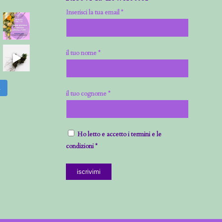
Inserisci la tua email *
il tuo nome *
m
il tuo cognome *
Ho letto e accetto i termini e le
condizioni *