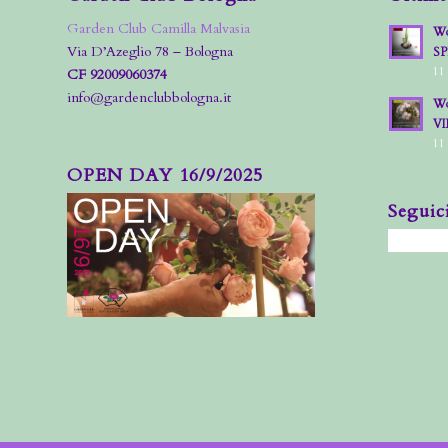
Garden Club Camilla Malvasia
Wo
Via D’Azeglio 78 – Bologna
S
11
CF 92009060374
info@gardenclubbologna.it
Wo
VI
11
OPEN DAY 16/9/2025
Seguic