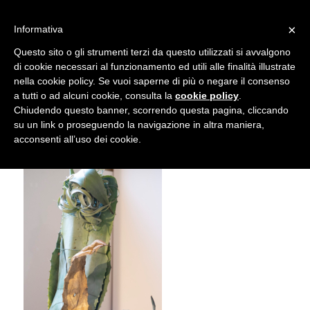
info@gardenclubbologna.it
×
Informativa
Il nostro sito utilizza cookies. Se si continua la navigazione si
Questo sito o gli strumenti terzi da questo utilizzati si avvalgono
accetta l'uso dei cookies previsto nella pagina dedicata.
di cookie necessari al funzionamento ed utili alle finalità illustrate
Fai clic per abilitare/disabilitare il tracciamento di
nella cookie policy. Se vuoi saperne di più o negare il consenso
Mostra Feste d’inverno 2018
Google Analytics.
a tutti o ad alcuni cookie, consulta la
cookie policy
.
Chiudendo questo banner, scorrendo questa pagina, cliccando
su un link o proseguendo la navigazione in altra maniera,
OK
Privacy e cookie policy
acconsenti all’uso dei cookie.