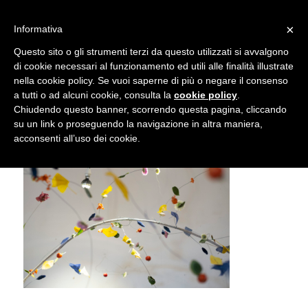
info@gardenclubbologna.it
×
Informativa
Il nostro sito utilizza cookies. Se si continua la navigazione si
Questo sito o gli strumenti terzi da questo utilizzati si avvalgono
accetta l'uso dei cookies previsto nella pagina dedicata.
di cookie necessari al funzionamento ed utili alle finalità illustrate
Fai clic per abilitare/disabilitare il tracciamento di
nella cookie policy. Se vuoi saperne di più o negare il consenso
MC180708
Google Analytics.
a tutti o ad alcuni cookie, consulta la
cookie policy
.
Chiudendo questo banner, scorrendo questa pagina, cliccando
su un link o proseguendo la navigazione in altra maniera,
OK
Privacy e cookie policy
acconsenti all’uso dei cookie.