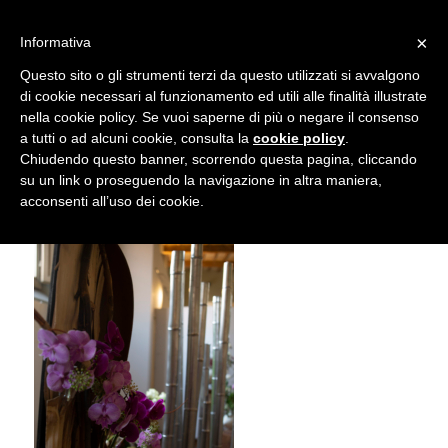
info@gardenclubbologna.it
×
Informativa
Il nostro sito utilizza cookies. Se si continua la navigazione si
Questo sito o gli strumenti terzi da questo utilizzati si avvalgono
accetta l'uso dei cookies previsto nella pagina dedicata.
di cookie necessari al funzionamento ed utili alle finalità illustrate
Fai clic per abilitare/disabilitare il tracciamento di
nella cookie policy. Se vuoi saperne di più o negare il consenso
Mostra Feste d’inverno 2018
Google Analytics.
a tutti o ad alcuni cookie, consulta la
cookie policy
.
Chiudendo questo banner, scorrendo questa pagina, cliccando
su un link o proseguendo la navigazione in altra maniera,
OK
Privacy e cookie policy
acconsenti all’uso dei cookie.