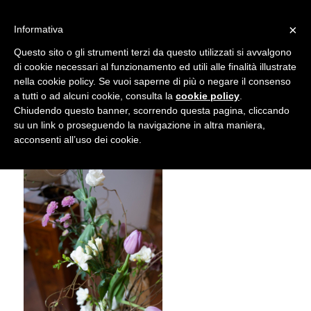
info@gardenclubbologna.it
×
Informativa
Il nostro sito utilizza cookies. Se si continua la navigazione si
Questo sito o gli strumenti terzi da questo utilizzati si avvalgono
accetta l'uso dei cookies previsto nella pagina dedicata.
di cookie necessari al funzionamento ed utili alle finalità illustrate
Fai clic per abilitare/disabilitare il tracciamento di
nella cookie policy. Se vuoi saperne di più o negare il consenso
Mostra Feste d’inverno 2018
Google Analytics.
a tutti o ad alcuni cookie, consulta la
cookie policy
.
Chiudendo questo banner, scorrendo questa pagina, cliccando
su un link o proseguendo la navigazione in altra maniera,
OK
Privacy e cookie policy
acconsenti all’uso dei cookie.