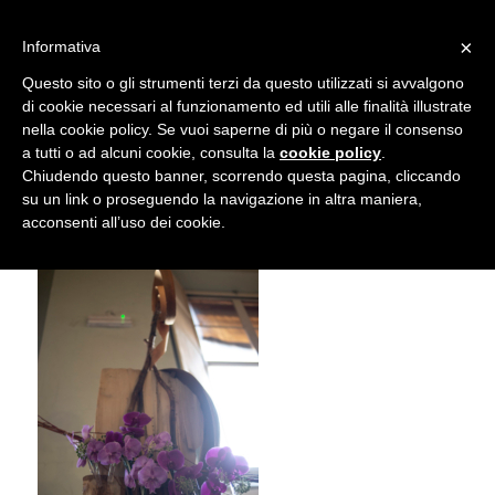
info@gardenclubbologna.it
×
Informativa
Il nostro sito utilizza cookies. Se si continua la navigazione si
Questo sito o gli strumenti terzi da questo utilizzati si avvalgono
accetta l'uso dei cookies previsto nella pagina dedicata.
di cookie necessari al funzionamento ed utili alle finalità illustrate
Fai clic per abilitare/disabilitare il tracciamento di
nella cookie policy. Se vuoi saperne di più o negare il consenso
NIK_5882
Google Analytics.
a tutti o ad alcuni cookie, consulta la
cookie policy
.
Chiudendo questo banner, scorrendo questa pagina, cliccando
su un link o proseguendo la navigazione in altra maniera,
OK
Privacy e cookie policy
acconsenti all’uso dei cookie.