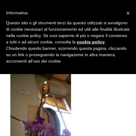
info@gardenclubbologna.it
×
Informativa
Il nostro sito utilizza cookies. Se si continua la navigazione si
Questo sito o gli strumenti terzi da questo utilizzati si avvalgono
accetta l'uso dei cookies previsto nella pagina dedicata.
di cookie necessari al funzionamento ed utili alle finalità illustrate
Fai clic per abilitare/disabilitare il tracciamento di
nella cookie policy. Se vuoi saperne di più o negare il consenso
NIK_5883
Google Analytics.
a tutti o ad alcuni cookie, consulta la
cookie policy
.
Chiudendo questo banner, scorrendo questa pagina, cliccando
su un link o proseguendo la navigazione in altra maniera,
OK
Privacy e cookie policy
acconsenti all’uso dei cookie.