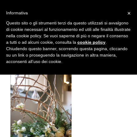
info@gardenclubbologna.it
×
Informativa
Il nostro sito utilizza cookies. Se si continua la navigazione si
Questo sito o gli strumenti terzi da questo utilizzati si avvalgono
accetta l'uso dei cookies previsto nella pagina dedicata.
di cookie necessari al funzionamento ed utili alle finalità illustrate
Fai clic per abilitare/disabilitare il tracciamento di
nella cookie policy. Se vuoi saperne di più o negare il consenso
Mostra Feste d’inverno 2018
Google Analytics.
a tutti o ad alcuni cookie, consulta la
cookie policy
.
Chiudendo questo banner, scorrendo questa pagina, cliccando
su un link o proseguendo la navigazione in altra maniera,
OK
Privacy e cookie policy
acconsenti all’uso dei cookie.