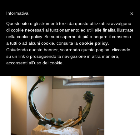
info@gardenclubbologna.it
×
Informativa
Il nostro sito utilizza cookies. Se si continua la navigazione si
Questo sito o gli strumenti terzi da questo utilizzati si avvalgono
accetta l'uso dei cookies previsto nella pagina dedicata.
di cookie necessari al funzionamento ed utili alle finalità illustrate
Fai clic per abilitare/disabilitare il tracciamento di
nella cookie policy. Se vuoi saperne di più o negare il consenso
Mostra Feste d’inverno 2018
Google Analytics.
a tutti o ad alcuni cookie, consulta la
cookie policy
.
Chiudendo questo banner, scorrendo questa pagina, cliccando
su un link o proseguendo la navigazione in altra maniera,
OK
Privacy e cookie policy
acconsenti all’uso dei cookie.