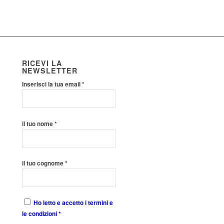
RICEVI LA
NEWSLETTER
Inserisci la tua email *
il tuo nome *
il tuo cognome *
Ho letto e accetto i termini e
le condizioni *