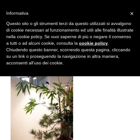
info@gardenclubbologna.it
×
Informativa
Il nostro sito utilizza cookies. Se si continua la navigazione si
Questo sito o gli strumenti terzi da questo utilizzati si avvalgono
accetta l'uso dei cookies previsto nella pagina dedicata.
di cookie necessari al funzionamento ed utili alle finalità illustrate
Fai clic per abilitare/disabilitare il tracciamento di
nella cookie policy. Se vuoi saperne di più o negare il consenso
NIK_5909
Google Analytics.
a tutti o ad alcuni cookie, consulta la
cookie policy
.
Chiudendo questo banner, scorrendo questa pagina, cliccando
su un link o proseguendo la navigazione in altra maniera,
OK
Privacy e cookie policy
acconsenti all’uso dei cookie.