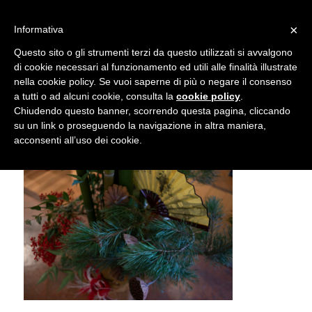
info@gardenclubbologna.it
×
Informativa
Il nostro sito utilizza cookies. Se si continua la navigazione si
Questo sito o gli strumenti terzi da questo utilizzati si avvalgono
accetta l'uso dei cookies previsto nella pagina dedicata.
di cookie necessari al funzionamento ed utili alle finalità illustrate
Fai clic per abilitare/disabilitare il tracciamento di
nella cookie policy. Se vuoi saperne di più o negare il consenso
Mostra Feste d’inverno 2018
Google Analytics.
a tutti o ad alcuni cookie, consulta la
cookie policy
.
Chiudendo questo banner, scorrendo questa pagina, cliccando
su un link o proseguendo la navigazione in altra maniera,
OK
Privacy e cookie policy
acconsenti all’uso dei cookie.