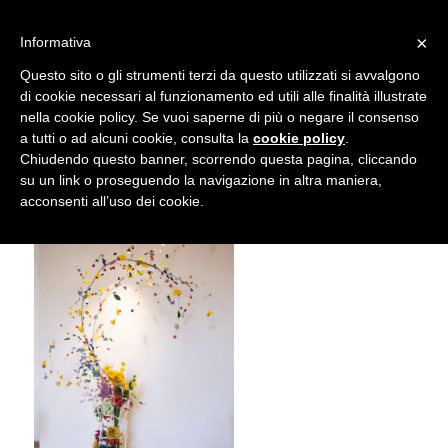
info@gardenclubbologna.it
×
Informativa
Il nostro sito utilizza cookies. Se si continua la navigazione si
Questo sito o gli strumenti terzi da questo utilizzati si avvalgono
accetta l'uso dei cookies previsto nella pagina dedicata.
di cookie necessari al funzionamento ed utili alle finalità illustrate
Fai clic per abilitare/disabilitare il tracciamento di
nella cookie policy. Se vuoi saperne di più o negare il consenso
NIK_5922
Google Analytics.
a tutti o ad alcuni cookie, consulta la
cookie policy
.
Chiudendo questo banner, scorrendo questa pagina, cliccando
su un link o proseguendo la navigazione in altra maniera,
OK
Privacy e cookie policy
acconsenti all’uso dei cookie.