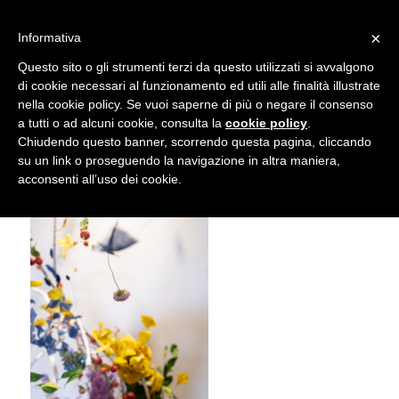
info@gardenclubbologna.it
×
Informativa
Il nostro sito utilizza cookies. Se si continua la navigazione si
Questo sito o gli strumenti terzi da questo utilizzati si avvalgono
accetta l'uso dei cookies previsto nella pagina dedicata.
di cookie necessari al funzionamento ed utili alle finalità illustrate
Fai clic per abilitare/disabilitare il tracciamento di
nella cookie policy. Se vuoi saperne di più o negare il consenso
NIK_5927
Google Analytics.
a tutti o ad alcuni cookie, consulta la
cookie policy
.
Chiudendo questo banner, scorrendo questa pagina, cliccando
su un link o proseguendo la navigazione in altra maniera,
OK
Privacy e cookie policy
acconsenti all’uso dei cookie.