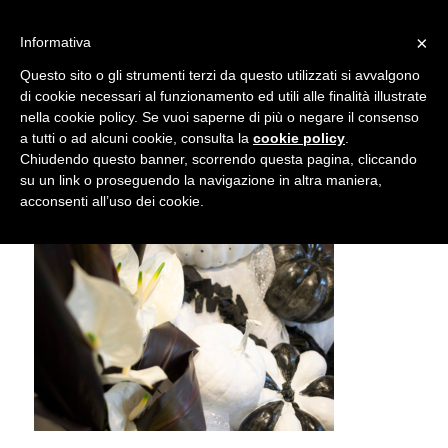
info@gardenclubbologna.it
×
Informativa
Il nostro sito utilizza cookies. Se si continua la navigazione si
Questo sito o gli strumenti terzi da questo utilizzati si avvalgono
accetta l'uso dei cookies previsto nella pagina dedicata.
di cookie necessari al funzionamento ed utili alle finalità illustrate
Fai clic per abilitare/disabilitare il tracciamento di
nella cookie policy. Se vuoi saperne di più o negare il consenso
Mostra Feste d’inverno 2018
Google Analytics.
a tutti o ad alcuni cookie, consulta la
cookie policy
.
Chiudendo questo banner, scorrendo questa pagina, cliccando
su un link o proseguendo la navigazione in altra maniera,
OK
Privacy e cookie policy
acconsenti all’uso dei cookie.