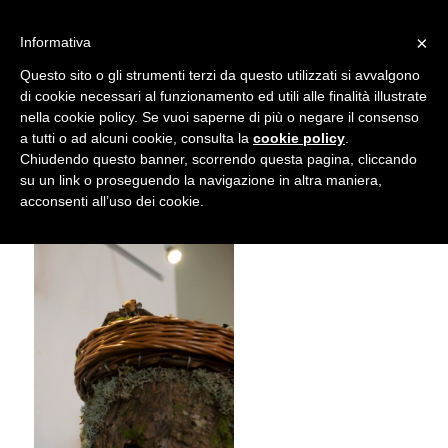
info@gardenclubbologna.it
×
Informativa
Il nostro sito utilizza cookies. Se si continua la navigazione si
Questo sito o gli strumenti terzi da questo utilizzati si avvalgono
accetta l'uso dei cookies previsto nella pagina dedicata.
di cookie necessari al funzionamento ed utili alle finalità illustrate
Fai clic per abilitare/disabilitare il tracciamento di
nella cookie policy. Se vuoi saperne di più o negare il consenso
NIK_5951
Google Analytics.
a tutti o ad alcuni cookie, consulta la
cookie policy
.
Chiudendo questo banner, scorrendo questa pagina, cliccando
su un link o proseguendo la navigazione in altra maniera,
OK
Privacy e cookie policy
acconsenti all’uso dei cookie.