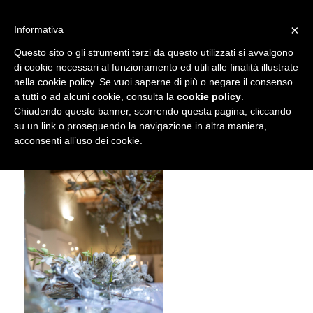
info@gardenclubbologna.it
×
Informativa
Il nostro sito utilizza cookies. Se si continua la navigazione si
Questo sito o gli strumenti terzi da questo utilizzati si avvalgono
accetta l'uso dei cookies previsto nella pagina dedicata.
di cookie necessari al funzionamento ed utili alle finalità illustrate
Fai clic per abilitare/disabilitare il tracciamento di
nella cookie policy. Se vuoi saperne di più o negare il consenso
NIK_5965
Google Analytics.
a tutti o ad alcuni cookie, consulta la
cookie policy
.
Chiudendo questo banner, scorrendo questa pagina, cliccando
su un link o proseguendo la navigazione in altra maniera,
OK
Privacy e cookie policy
acconsenti all’uso dei cookie.