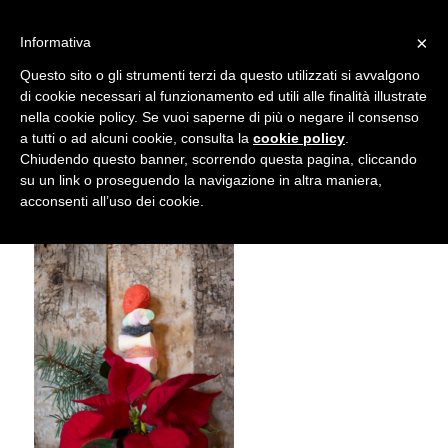
info@gardenclubbologna.it
×
Informativa
Il nostro sito utilizza cookies. Se si continua la navigazione si
Questo sito o gli strumenti terzi da questo utilizzati si avvalgono
accetta l'uso dei cookies previsto nella pagina dedicata.
di cookie necessari al funzionamento ed utili alle finalità illustrate
Fai clic per abilitare/disabilitare il tracciamento di
nella cookie policy. Se vuoi saperne di più o negare il consenso
NIK_5985
Google Analytics.
a tutti o ad alcuni cookie, consulta la
cookie policy
.
Chiudendo questo banner, scorrendo questa pagina, cliccando
su un link o proseguendo la navigazione in altra maniera,
OK
Privacy e cookie policy
acconsenti all’uso dei cookie.