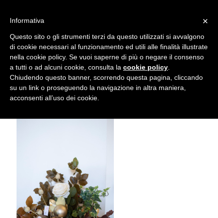
info@gardenclubbologna.it
×
Informativa
Il nostro sito utilizza cookies. Se si continua la navigazione si
Questo sito o gli strumenti terzi da questo utilizzati si avvalgono
accetta l'uso dei cookies previsto nella pagina dedicata.
di cookie necessari al funzionamento ed utili alle finalità illustrate
Fai clic per abilitare/disabilitare il tracciamento di
nella cookie policy. Se vuoi saperne di più o negare il consenso
NIK_5992
Google Analytics.
a tutti o ad alcuni cookie, consulta la
cookie policy
.
Chiudendo questo banner, scorrendo questa pagina, cliccando
su un link o proseguendo la navigazione in altra maniera,
OK
Privacy e cookie policy
acconsenti all’uso dei cookie.