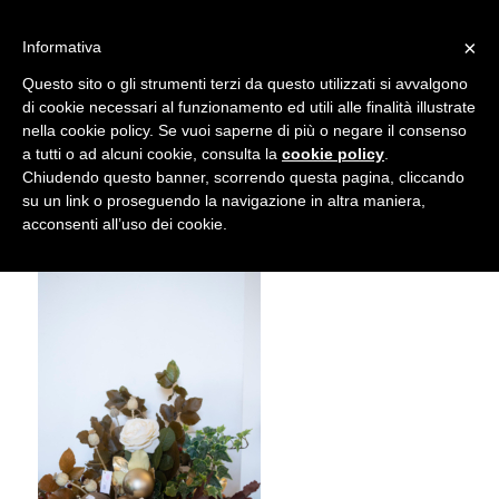
info@gardenclubbologna.it
×
Informativa
Il nostro sito utilizza cookies. Se si continua la navigazione si
Questo sito o gli strumenti terzi da questo utilizzati si avvalgono
accetta l'uso dei cookies previsto nella pagina dedicata.
di cookie necessari al funzionamento ed utili alle finalità illustrate
Fai clic per abilitare/disabilitare il tracciamento di
nella cookie policy. Se vuoi saperne di più o negare il consenso
NIK_5992
Google Analytics.
a tutti o ad alcuni cookie, consulta la
cookie policy
.
Chiudendo questo banner, scorrendo questa pagina, cliccando
su un link o proseguendo la navigazione in altra maniera,
OK
Privacy e cookie policy
acconsenti all’uso dei cookie.