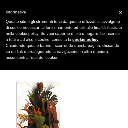
info@gardenclubbologna.it
×
Informativa
Il nostro sito utilizza cookies. Se si continua la navigazione si
Questo sito o gli strumenti terzi da questo utilizzati si avvalgono
accetta l'uso dei cookies previsto nella pagina dedicata.
di cookie necessari al funzionamento ed utili alle finalità illustrate
Fai clic per abilitare/disabilitare il tracciamento di
nella cookie policy. Se vuoi saperne di più o negare il consenso
Omaggio a Maria Novella Poggeschi,
Google Analytics.
a tutti o ad alcuni cookie, consulta la
cookie policy
.
Chiudendo questo banner, scorrendo questa pagina, cliccando
“Viaggiare” – 2007
su un link o proseguendo la navigazione in altra maniera,
OK
Privacy e cookie policy
acconsenti all’uso dei cookie.