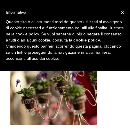
info@gardenclubbologna.it
×
Informativa
Il nostro sito utilizza cookies. Se si continua la navigazione si
Questo sito o gli strumenti terzi da questo utilizzati si avvalgono
accetta l'uso dei cookies previsto nella pagina dedicata.
di cookie necessari al funzionamento ed utili alle finalità illustrate
Fai clic per abilitare/disabilitare il tracciamento di
nella cookie policy. Se vuoi saperne di più o negare il consenso
Traviata – Photo © Marco Mercuri
Google Analytics.
a tutti o ad alcuni cookie, consulta la
cookie policy
.
Chiudendo questo banner, scorrendo questa pagina, cliccando
su un link o proseguendo la navigazione in altra maniera,
OK
Privacy e cookie policy
acconsenti all’uso dei cookie.