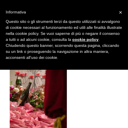
info@gardenclubbologna.it
×
Informativa
Il nostro sito utilizza cookies. Se si continua la navigazione si
Questo sito o gli strumenti terzi da questo utilizzati si avvalgono
accetta l'uso dei cookies previsto nella pagina dedicata.
di cookie necessari al funzionamento ed utili alle finalità illustrate
Fai clic per abilitare/disabilitare il tracciamento di
nella cookie policy. Se vuoi saperne di più o negare il consenso
Traviata – Photo © Marco Mercuri
Google Analytics.
a tutti o ad alcuni cookie, consulta la
cookie policy
.
Chiudendo questo banner, scorrendo questa pagina, cliccando
su un link o proseguendo la navigazione in altra maniera,
OK
Privacy e cookie policy
acconsenti all’uso dei cookie.